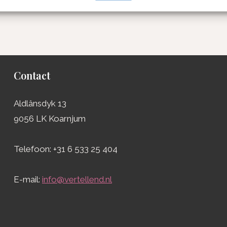
oor de volgende keer wanneer ik een reactie plaats.
Contact
Aldlânsdyk 13
9056 LK Koarnjum
Telefoon: +31 6 533 25 404
E-mail:
info@vertellend.nl