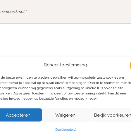
gemarkeerd met
*
Beheer toestemming
de beste ervaringen te bieden, gebruiken wij technologieën zoals cookies om
ormatie over je apparaat op te slaan en/of te raadplegen. Door in te stemmen met 
hnologieën kunnen wij gegevens zoals surfgedrag of unieke ID's op deze site
werken. Als je geen toestemming geeft of uw toestemming intrekt, kan dit een
elige invloed hebben op bepaalde functies en mogelijkheden.
Accepteren
Weigeren
Bekijk voorkeure
E-mail
*
Cookiebeleid