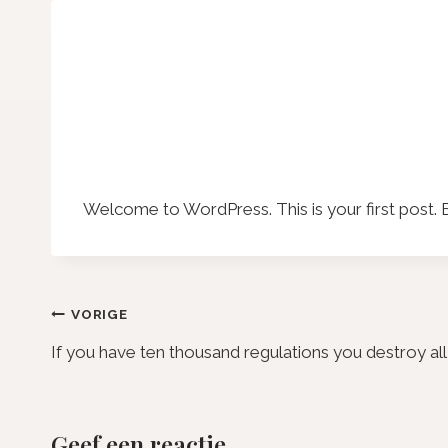
Vertellen
Doorgaan
naar
inhoud
Welcome to WordPress. This is your first post. Edi
Bericht
VORIGE
If you have ten thousand regulations you destroy all
navigatie
Geef een reactie