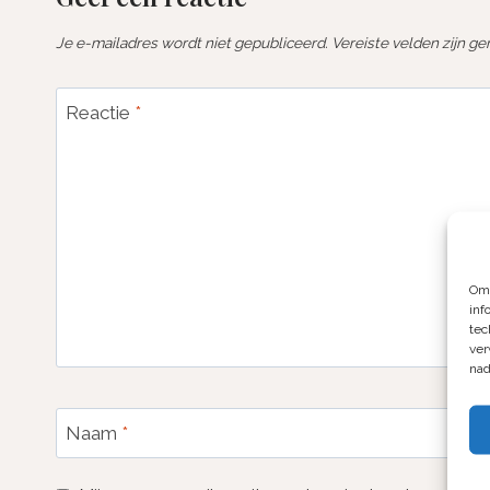
Je e-mailadres wordt niet gepubliceerd.
Vereiste velden zijn 
Reactie
*
Om 
inf
tec
ver
nad
Naam
*