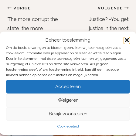
Bericht
VORIGE
VOLGENDE
navigatie
The more corrupt the
Justice? -You get
state, the more
justice in the next
numerous the laws.
world, in this world you
Beheer toestemming
have the law.
Om de beste ervaringen te bieden, gebruiken wij technologieën zoals
cookies om informatie over je apparaat op te slaan en/of te raadplegen.
Door in te stemmen met deze technologieën kunnen wij gegevens zoals
surfgedrag of unieke ID's op deze site verwerken. Als je geen
toestemming geeft of uw toestemming intrekt, kan dit een nadelige
invloed hebben op bepaalde functies en mogelijkheden.
Vergelijkbare
Accepteren
berichten
Weigeren
Bekijk voorkeuren
Cookiebeleid